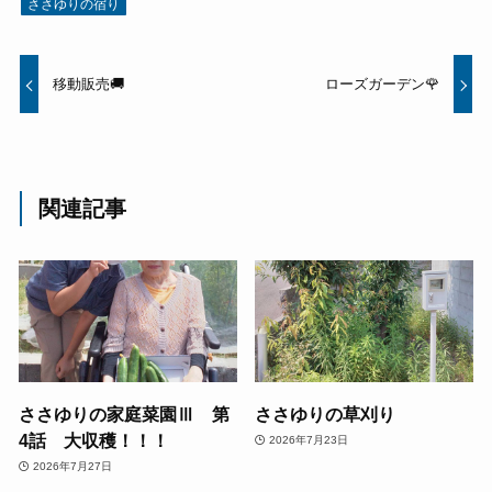
ささゆりの宿り
移動販売🚚
ローズガーデン🌹
関連記事
ささゆりの家庭菜園Ⅲ 第
ささゆりの草刈り
4話 大収穫！！！
2026年7月23日
2026年7月27日