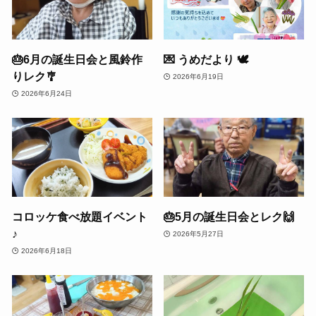
🎂6月の誕生日会と風鈴作
💌 うめだより 🕊
りレク🎐
2026年6月19日
2026年6月24日
コロッケ食べ放題イベント
🎂5月の誕生日会とレク🙌
♪
2026年5月27日
2026年6月18日