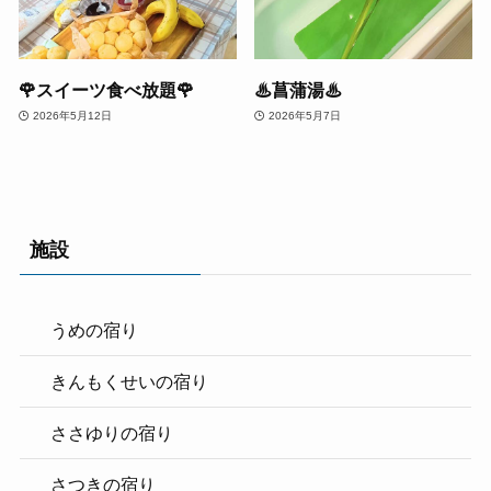
🌹スイーツ食べ放題🌹
♨菖蒲湯♨
2026年5月12日
2026年5月7日
施設
うめの宿り
きんもくせいの宿り
ささゆりの宿り
さつきの宿り