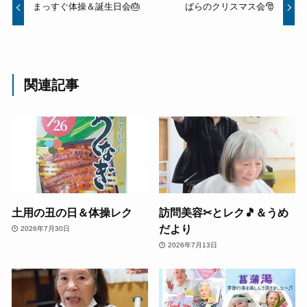
まっすぐ体操＆誕生日会🎂
ばらのクリスマス会🎅
関連記事
土用の丑の日＆体操レク
訪問美容✂とレク🎵＆うめ
だより
2026年7月30日
2026年7月13日