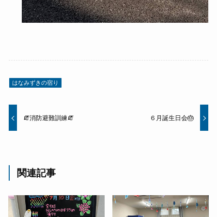
はなみずきの宿り
🧯消防避難訓練🧯
６月誕生日会🎂
関連記事