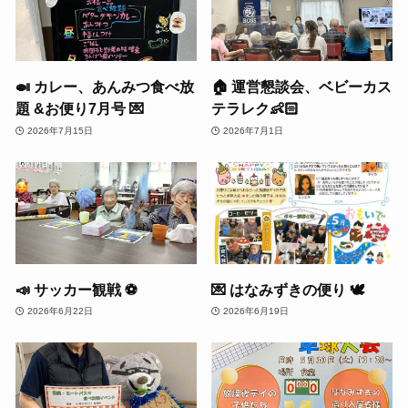
🍛 カレー、あんみつ食べ放
🏠 運営懇談会、ベビーカス
題 &お便り7月号 💌
テラレク👶🏻
2026年7月15日
2026年7月1日
📣 サッカー観戦 ⚽️
💌 はなみずきの便り 🕊️
2026年6月22日
2026年6月19日