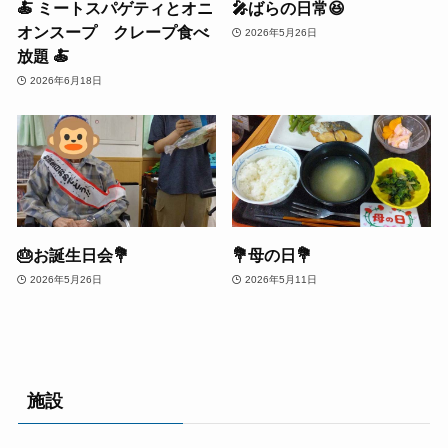
🍝 ミートスパゲティとオニ
🎤ばらの日常😆
オンスープ クレープ食べ
2026年5月26日
放題 🍝
2026年6月18日
🎂お誕生日会💐
💐母の日💐
2026年5月26日
2026年5月11日
施設