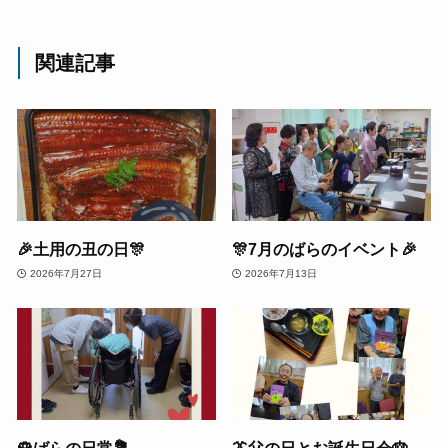
関連記事
🎉土用の丑の日🎊
🎊7月のばらのイベント🎉
2026年7月27日
2026年7月13日
🌹ばらの日常💐
👔父の日とお誕生日会🎂