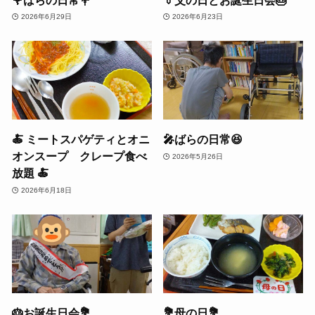
2026年6月29日
2026年6月23日
🍝 ミートスパゲティとオニ
🎤ばらの日常😆
オンスープ クレープ食べ
2026年5月26日
放題 🍝
2026年6月18日
🎂お誕生日会💐
💐母の日💐