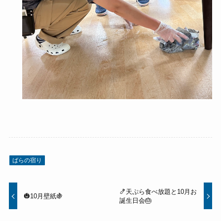
ばらの宿り
🍤天ぷら食べ放題と10月お
🎃10月壁紙🍇
誕生日会🎂