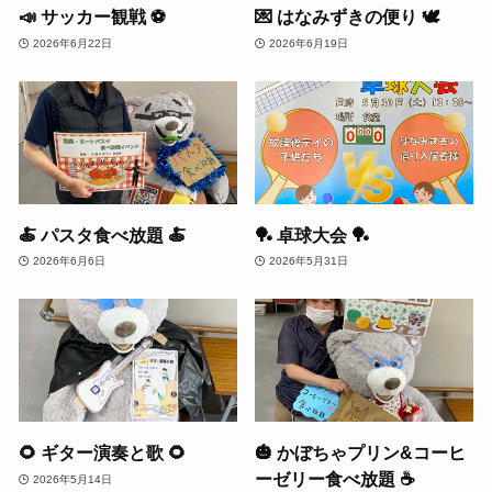
📣 サッカー観戦 ⚽️
💌 はなみずきの便り 🕊️
2026年6月22日
2026年6月19日
🍝 パスタ食べ放題 🍝
🏓 卓球大会 🏓
2026年6月6日
2026年5月31日
🌻 ギター演奏と歌 🌻
🎃 かぼちゃプリン&コーヒ
ーゼリー食べ放題 ☕️
2026年5月14日