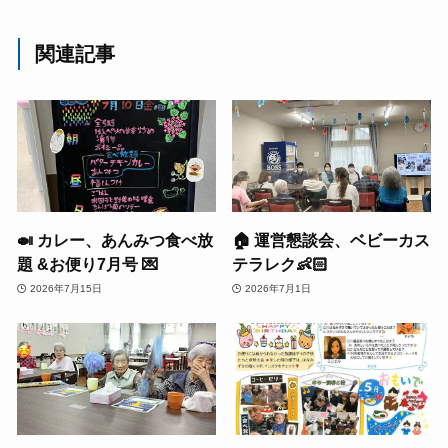
関連記事
🍛 カレー、あんみつ食べ放
🏠 運営懇談会、ベビーカス
題 &お便り7月号 💌
テラレク👶🏻
2026年7月15日
2026年7月1日