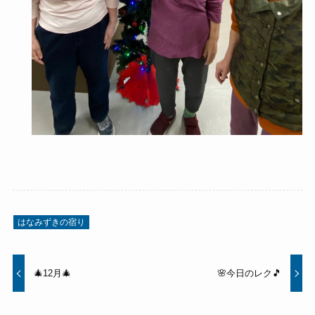
はなみずきの宿り
🎄12月🎄
🌸今日のレク🎵