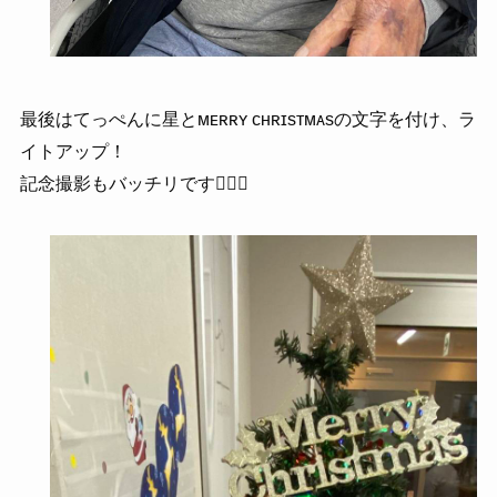
最後はてっぺんに星とᴍᴇʀʀʏ ᴄʜʀɪsᴛᴍᴀsの文字を付け、ラ
イトアップ！
記念撮影もバッチリです🙆🏼‍♀️