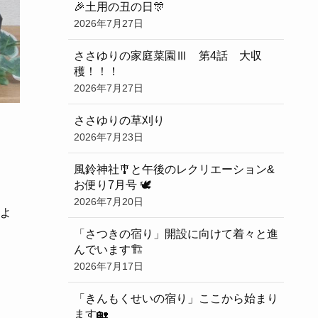
🎉土用の丑の日🎊
2026年7月27日
ささゆりの家庭菜園Ⅲ 第4話 大収
穫！！！
2026年7月27日
ささゆりの草刈り
2026年7月23日
風鈴神社🎐と午後のレクリエーション&
お便り7月号 🕊
2026年7月20日
よ
「さつきの宿り」開設に向けて着々と進
んでいます🏗️
2026年7月17日
「きんもくせいの宿り」ここから始まり
ます🏡