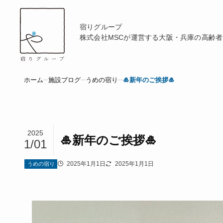
宿りグループ
株式会社MSCが運営する
大阪・兵庫の高齢者
ホーム
施設ブログ
うめの宿り
🎍新年のご挨拶🎍
2025
🎍新年のご挨拶🎍
1/01
2025年1月1日
2025年1月1日
うめの宿り