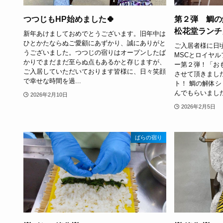
つつじもHP始めました🍀
第２弾 鯛の
松花堂ランチ
新年あけましておめでとうございます。旧年中は
ひとかたならぬご愛顧にあずかり、誠にありがと
ご入居者様に日
うございました。つつじの宿りはオープンしたば
MSCとロイヤ
かりでまだまだ至らぬ点もあるかと存じますが、
ー第２弾！「お
ご入居していただいております皆様に、日々笑顔
させて頂きまし
で幸せな時間を過...
ト！ 鯛の解体
んでもらいました！
2026年2月10日
2026年2月5日
ばらの宿り