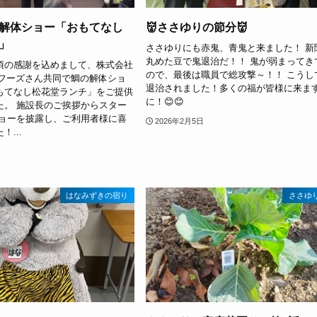
解体ショー「おもてなし
👹ささゆりの節分👹
」
ささゆりにも赤鬼、青鬼と来ました！ 新
丸めた豆で鬼退治だ！！ 鬼が弱まってき
頃の感謝を込めまして、株式会社
ので、最後は職員で総攻撃～！！ こうし
ルフーズさん共同で鯛の解体ショ
退治されました！多くの福が皆様に来ま
もてなし松花堂ランチ」をご提供
に！😊😊
た。 施設長のご挨拶からスター
ショーを披露し、ご利用者様に喜
2026年2月5日
...
はなみずきの宿り
ささゆ