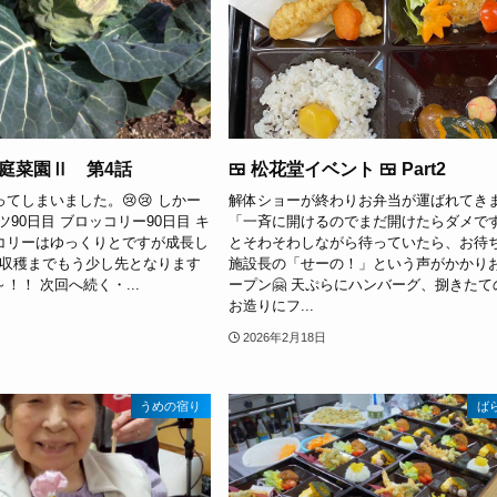
庭菜園Ⅱ 第4話
🍱 松花堂イベント 🍱 Part2
てしまいました。😢😢 しかー
解体ショーが終わりお弁当が運ばれてき
ツ90日目 ブロッコリー90日目 キ
「一斉に開けるのでまだ開けたらダメで
コリーはゆっくりとですが成長し
とそわそわしながら待っていたら、お待
 収穫までもう少し先となります
施設長の「せーの！」という声がかかり
！！ 次回へ続く・...
ープン🤗 天ぷらにハンバーグ、捌きたて
お造りにフ...
2026年2月18日
うめの宿り
ば