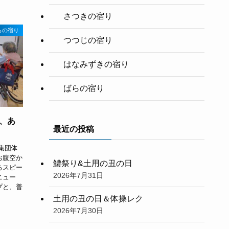
さつきの宿り
らの宿り
つつじの宿り
はなみずきの宿り
ばらの宿り
、あ
最近の投稿
集団体
お腹空か
鱧祭り&土用の丑の日
るスピー
2026年7月31日
ニュー
プと、普
土用の丑の日＆体操レク
2026年7月30日