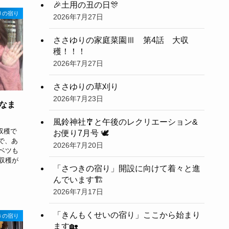
🎉土用の丑の日🎊
りの宿り
2026年7月27日
ささゆりの家庭菜園Ⅲ 第4話 大収
穫！！！
2026年7月27日
ささゆりの草刈り
2026年7月23日
なま
風鈴神社🎐と午後のレクリエーション&
収穫で
お便り7月号 🕊
で、あ
2026年7月20日
ベツも
収穫が
「さつきの宿り」開設に向けて着々と進
んでいます🏗️
2026年7月17日
「きんもくせいの宿り」ここから始まり
きの宿り
ます🏡