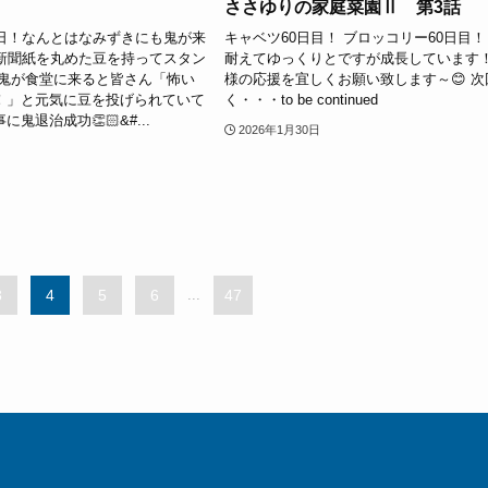
ささゆりの家庭菜園Ⅱ 第3話
の日！なんとはなみずきにも鬼が来
キャベツ60日目！ ブロッコリー60日目！
ん新聞紙を丸めた豆を持ってスタン
耐えてゆっくりとですが成長しています！
 鬼が食堂に来ると皆さん「怖い
様の応援を宜しくお願い致します～😊 次
！」と元気に豆を投げられていて
く・・・to be continued
鬼退治成功👏🏻&#...
2026年1月30日
3
4
5
6
...
47