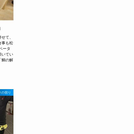

併せて、
食事も松
ベータ
頂いてい
「鯛の解
りの宿り