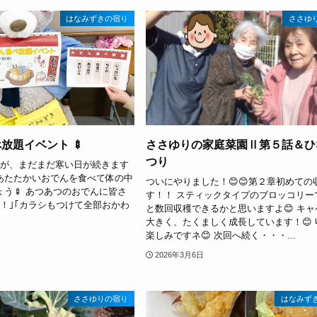
はなみずきの宿り
ささゆ
べ放題イベント 🍢
ささゆりの家庭菜園Ⅱ第５話＆ひ
つり
たが、まだまだ寒い日が続きます
はあたたかいおでんを食べて体の中
ついにやりました！😊😊第２章初めての
う🍢 あつあつのおでんに皆さ
す！！ スティックタイプのブロッコリー
〜！｣｢カラシもつけて全部おかわ
と数回収穫できるかと思いますよ😊 キャ
大きく、たくましく成長しています！😊 
楽しみですネ😊 次回へ続く・・・...
2026年3月6日
ささゆりの宿り
はなみず