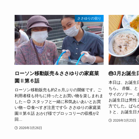
ささゆりの宿り
ローソン移動販売＆ささゆりの家庭菜
🎂3月お誕生
園Ⅱ第６話
本日は、お誕生
ちら。 赤飯、
ローソン移動販売も約2ヵ月ぶりの開催です。ご
サイのソテー、
利用者様も待ちに待ったとお買い物を楽しまれま
お誕生日は男性
した～😊 スタッフと一緒に和気あいあいとお買
方でした。ばら
い物～😊食べすぎ注意です💦 ささゆりの家庭菜
トと、お誕生日カー
園Ⅱ第６話 おかげ様でブロッコリーの収穫が2
回...
2026年3月23日
2026年3月26日