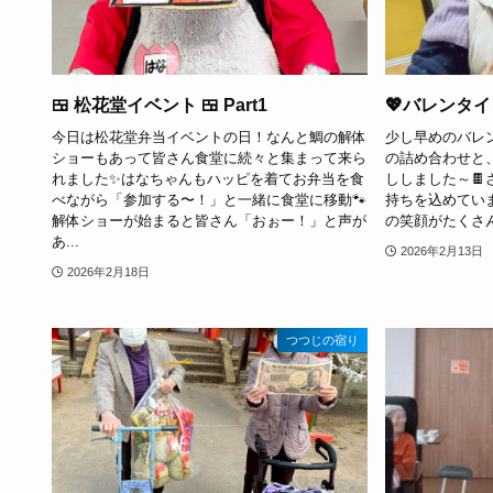
🍱 松花堂イベント 🍱 Part1
💖バレンタイ
今日は松花堂弁当イベントの日！なんと鯛の解体
少し早めのバレ
ショーもあって皆さん食堂に続々と集まって来ら
の詰め合わせと
れました✨はなちゃんもハッピを着てお弁当を食
ししました～
べながら「参加する〜！」と一緒に食堂に移動🐾
持ちを込めてい
解体ショーが始まると皆さん「おぉー！」と声が
の笑顔がたくさ
あ...
2026年2月13日
2026年2月18日
つつじの宿り