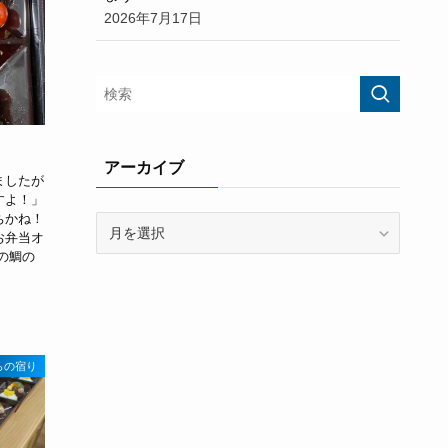
2026年7月17日
アーカイブ
ましたが
すよ！」
ちかね！
ア
お弁当オ
ー
の鯛の
カ
イ
ブ
らの宿り