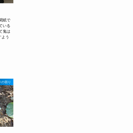
聞紙で
ている
て鬼は
すよう
りの宿り