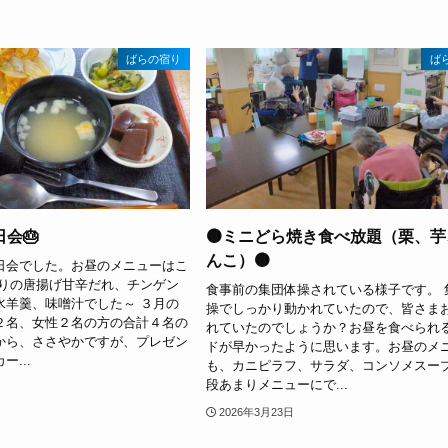
ばらの宿り
ば
日会🎂
🟤ミニどら焼き食べ放題（栗、芋
んこ）🟤
日会でした。お昼のメニューはこ
とりの唐揚げ甘辛だれ、チンゲン
食事前の集団体操されている様子です。 
水羊羹、味噌汁でした～ ３月の
操でしっかり動かれていたので、皆さま
２名、女性２名の方の合計４名の
れていたのでしょうか？お昼を食べられ
から、ささやかですが、プレゼン
ドが早かったように思います。お昼のメ
...
も、カニピラフ、サラダ、コンソメスー
段あまりメニューにで...
2026年3月23日