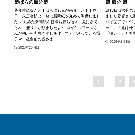
👹ばらの節分👹
👹 節分 👹
昼食前になんと！ばらにも鬼が来ました！！昨
2月3日は節分
日、入居者様と一緒に新聞紙を丸めて準備しまし
ました😨皆さ
た～ 丸めた新聞紙を皆様お持ち頂き、鬼にあて
バイ完了です🫡
られ、盛り上がりましたよ～ ロイヤルフーズさ
ー！」「鬼は外
んが朝から卵巻きずしを作ってくださっている様
「痛い！」と無事に
子や、昼食前の皆さま...
2026年2月3日
2026年2月4日
1
...
2