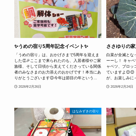
✨うめの宿り5周年記念イベント✨
ささゆりの家
「うめの宿り」は、おかげさまで5周年を迎えま
白菜が全滅となっ
した👏🎉ここまで来られたのも、入居者様やご家
ーーし！ キャベ
族様、そして日頃から支えてくださっている関係
ャベツ、ブロッ
者のみなさまのお力添えのおかげです！本当にあ
ていますよ😊
りがとうございます😊今年は節目の年という...
が、お楽しみに～
2026年2月26日
2026年2月24日
はなみずきの宿り