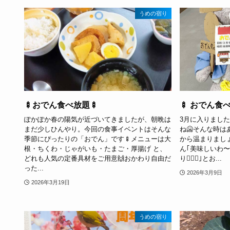
うめの宿り
🍢おでん食べ放題🍢
🍢 おでん食
ぽかぽか春の陽気が近づいてきましたが、朝晩は
3月に入りまし
まだ少しひんやり。今回の食事イベントはそんな
ね🥶そんな時
季節にぴったりの「おでん」です🍢メニューは大
から温まりましょ
根・ちくわ・じゃがいも・たまご・厚揚げ と、
ん｢美味しいわ
どれも人気の定番具材をご用意🙌おかわり自由だ
り🙋🏼‍♀️｣とお...
った...
2026年3月9日
2026年3月19日
うめの宿り