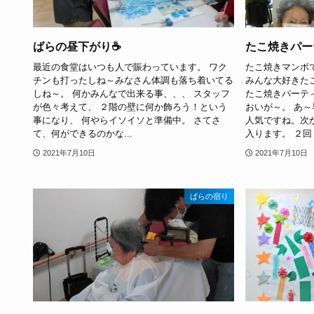
ばらの昼下がり☕
たこ焼きパー
最近の食堂はいつも人で賑わっています。 ワク
たこ焼きマンボ
チンも打ったしね～みなさん体調も落ち着いてる
みんな大好きた
しね～。 何かみんなで出来る事、、、 スタッフ
たこ焼きパーテ
が色々考えて、 ２階の壁に何か飾ろう！という
おいが～。 あ
事になり、 何やらイソイソと準備中。 さてさ
人気ですね。次
て、何ができるのかな...
入ります。 ２回３
2021年7月10日
2021年7月10日
ばらの宿り