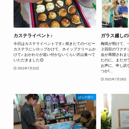
カステライベント♪
ガラス越しの
今日はカステライベントです♪ 焼きたてのベビー
梅雨が明けて、
カステラにシロップかけて、ホイップクリームか
２回目のワクチ
けて♪ おかわりが追い付かないくらい沢山食べて
会が再開されま
いただきました😊
たのに、まだガ
お声に、申し訳な
2021年7月22日
つか!...
2021年7月18日
ばらの宿り