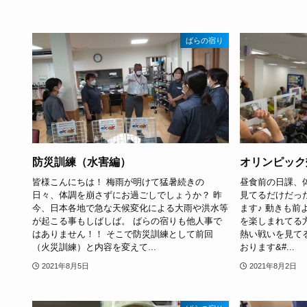
ばらの宿り
防災訓練（水害編）
オリンピック
皆様こんにちは！ 梅雨が明けて猛暑続きの
昼食前の日課、
日々、体調を崩さずにお過ごしでしょうか？ 昨
見てるだけだっ
今、日本各地で急な天候変化による大雨や洪水等
ます♪ 動きも
が起こる事もしばしば。 ばらの宿りも他人事で
を楽しまれてる方
はありません！！ そこで防災訓練として前回
熱い戦いを見て
（火災訓練）と内容を変えて...
おります&#...
2021年8月5日
2021年8月2日