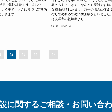
大丈夫！と思っていたら乾燥機か
ければ明けも早いのかな～ そうなると本
う想定で消防訓練を行いました。
暑さもやってきて、なんとも複雑ですね。
という事で、ささゆりでも定期的
な梅雨の晴れた日に、万一の場合に備え
きます👨‍✈️
宿りでの初めての消防訓練を行いました。
は洗濯室の乾燥機より...
2021年6月23日
1
42
43
44
...
47
設に関する
ご相談・お問い合