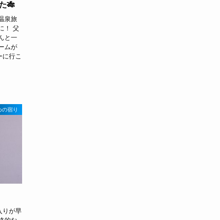
🎋
温泉旅
に！ 父
んと一
ームが
ーに行こ
めの宿り
入りが早