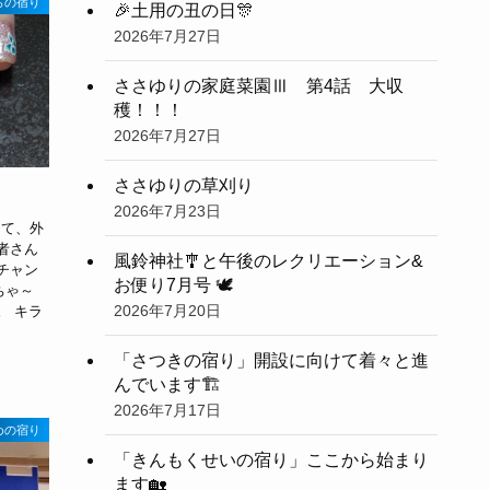
らの宿り
🎉土用の丑の日🎊
2026年7月27日
ささゆりの家庭菜園Ⅲ 第4話 大収
穫！！！
2026年7月27日
ささゆりの草刈り
2026年7月23日
って、外
者さん
風鈴神社🎐と午後のレクリエーション&
チャン
お便り7月号 🕊
ちゃ～
2026年7月20日
。 キラ
「さつきの宿り」開設に向けて着々と進
んでいます🏗️
2026年7月17日
めの宿り
「きんもくせいの宿り」ここから始まり
ます🏡