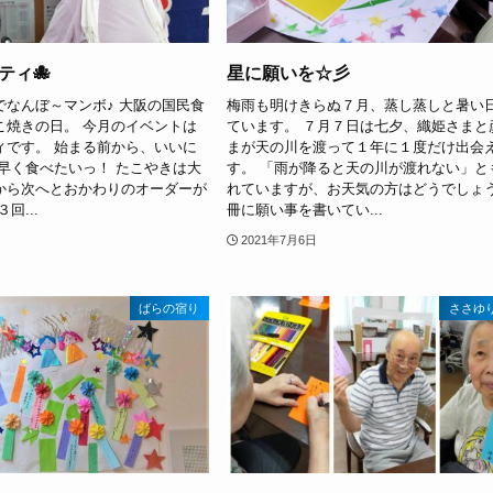
ティ🐙
星に願いを☆彡
でなんぼ～マンボ♪ 大阪の国民食
梅雨も明けきらぬ７月、蒸し蒸しと暑い
こ焼きの日。 今月のイベントは
ています。 ７月７日は七夕、織姫さまと
ィです。 始まる前から、いいに
まが天の川を渡って１年に１度だけ出会
～早く食べたいっ！ たこやきは大
す。 「雨が降ると天の川が渡れない」と
から次へとおかわりのオーダーが
れていますが、お天気の方はどうでしょう
回...
冊に願い事を書いてい...
2021年7月6日
ばらの宿り
ささゆ