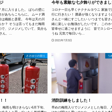
ジ
今年も素敵な七夕飾りができました
７月に入りました。 ばらの壁に
コロナ一日も早くナクナルヨウニ 家族で
けがあちらこちらに。 ムード満
行に行きたい！ 囲碁が強くなりますよう
分は織姫と彦星。 今年は天の川
さんと一緒にすごしたい いつまでも皆さ
うか？ そうは言ってもまだ梅雨
緒に楽しいお勉強がしたいです。 このホ
ので、ジメジメしていて、気分も
皆幸せに過ごせますように 皆でスシロ
ん、...
うね 元気で毎日いら...
2021年7月3日
ささゆりの宿り
う
！！
消防訓練をしました！
！ 梅雨も明けきらない6月下旬、
早めの梅雨入りでジメジメとした毎日、