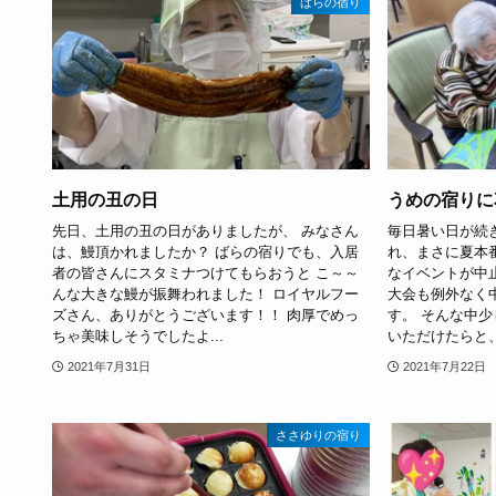
ばらの宿り
土用の丑の日
うめの宿りに
先日、土用の丑の日がありましたが、 みなさん
毎日暑い日が続
は、鰻頂かれましたか？ ばらの宿りでも、入居
れ、まさに夏本
者の皆さんにスタミナつけてもらおうと こ～～
なイベントが中
んな大きな鰻が振舞われました！ ロイヤルフー
大会も例外なく
ズさん、ありがとうございます！！ 肉厚でめっ
す。 そんな中
ちゃ美味しそうでしたよ...
いただけたらと、
2021年7月31日
2021年7月22日
ささゆりの宿り