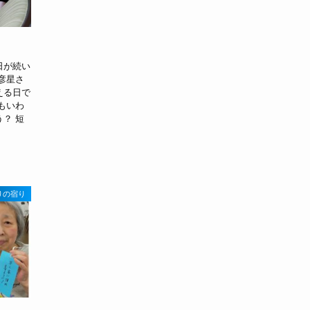
日が続い
彦星さ
える日で
もいわ
？ 短
りの宿り