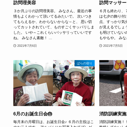
訪問理美容
訪問マッサー
３か月ぶりの訪問理美容。 みなさん、最近の事
６月も終わり、
情もよくわかって頂いてるみたいで。 次いつき
は七夕の飾り付
てもらえるか、わからないからな～と、 思い切
点、すっかり気
ってカットされていて、ものすごくサッパリしま
が見えるでしょ
した。 いや～これくらいバッサリっていいです
も明けていない
ね。 みなさん素敵！ ...
もやもや。 みなさ
2021年7月6日
2021年7月5日
ばらの宿り
6月のお誕生日会🎂
消防訓練実施
毎月末の月曜日は、お誕生日会♪ ６月の主役はこ
消防訓練実施！