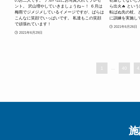
のお二人です。 アルバムにお写真入れてプレゼ
乾燥してないし
ント。 沢山増やしていきましょうね～！ ６月は
ら出火🔥 とい
梅雨でジメジメしているイメージですが、ばらは
転ばぬ先の杖、
こんなに笑顔でいっぱいです。 私達もこの笑顔
に訓練を実施してい
で頑張れています！
2021年6月26日
2021年6月29日
1
...
40
4
施