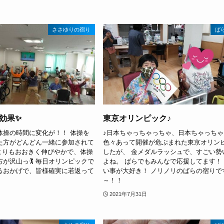
ささゆりの宿り
ば
効果✨
東京オリンピック♪
体操の時間に変化が！！ 体操を
♪日本ちゃっちゃっちゃ、日本ちゃっちゃ
た方がどんどん一緒に参加されて
色々あって開催が危ぶまれた東京オリン
前よりもおおきく伸びやかで、体操
したが、 金メダルラッシュで、すごい勢
が沢山っ🏌 毎日オリンピックで
よね。 ばらでもみんなで応援してます！
るおかげで、皆様確実に若返って
い事が大好き！ ノリノリのばらの宿りで
～！！
2021年7月31日