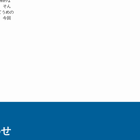
格的な
 そん
てうめの
 今回
わせ