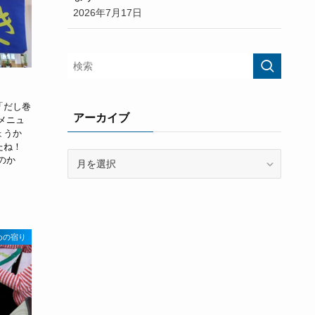
2026年7月17日
「だし巻
アーカイブ
メニュ
ょうか
たね！
ア
のか
ー
カ
イ
ブ
めの宿り