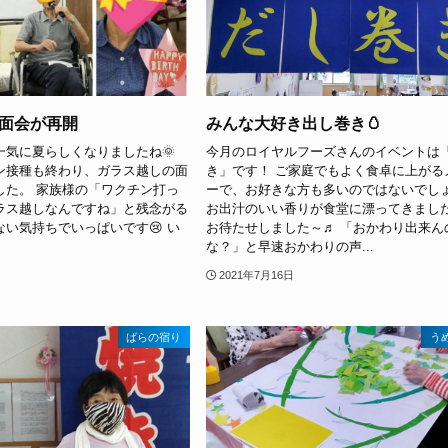
面会が再開
みんな大好き出し巻き🥚
一気に夏らしくなりましたね🌞
今月のロイヤルフーズさんのイベントは
ン接種も終わり、ガラス越しの面
き」です！ ご家庭でもよく食卓に上がる
した。 家族様の「ワクチン打っ
ーで、お好きな方も多いのではないでし
ラス越しなんですね」と残念がる
お出汁のいい香りが食堂に漂ってきまし
い気持ちでいっぱいです😢 い
お待たせしました～♬ 「おかわり出来ん
な？」と早速おかわりの声...
2021年7月16日
ばらの宿り
う