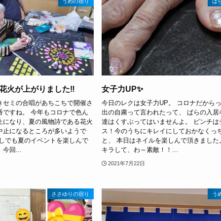
うめの宿り
ば
花火が上がりました‼️
女子力UP✨
きセミの合唱があちこちで開催さ
今日のレクは女子力UP。 コロナだから
番ですね。 今年もコロナで色ん
出の自粛って言われたって、 ばらの入居
止になり、夏の風物詩である花火
達はくすぶってはいませんよ。 ピンチは
中止になるところが多いようで
ス！今のうちにキレイにしておかなくっ
少しでも夏のイベントを楽しんで
と、 本日はネイルを楽しんで頂きました
今回...
キラして、わ～素敵！！...
2021年7月22日
ささゆりの宿り
う